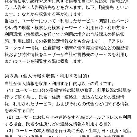
報を含む取引記録や決済に関する情報を当社の提携先（情報提供
元・広告主・広告配信先などを含みます。以下、｢提携先｣といい
ます。）などから収集する事があります。
当社は、ユーザーについて・利用したサービス・閲覧したページ
や広告の履歴・検索した検索キーワード・利用日時・利用方法・
利用環境（携帯端末を通じてご利用の場合の当該端末の通信状
態、利用に際しての各種設定情報なども含みます）、IPアドレ
ス・クッキー情報・位置情報・端末の個体識別情報などの履歴情
報および特性情報をユーザーが当社や提携先のサービスを利用し
またはページを閲覧する際に収集します。
第３条（個人情報を収集・利用する目的）
当社が個人情報を収集・利用する目的は以下の通りです。
（1）ユーザーに自分の登録情報の閲覧や修正、利用状況の閲覧を
行って頂く為に、氏名・住所・連絡先・支払方法などの登録情
報、利用されたサービス、およびそれらの代金などに関する情報
を表示する目的
（2）ユーザーにお知らせや連絡をする為にメールアドレスを利用
する場合、氏名や住所などの連絡先情報を利用する目的
（3）ユーザーの本人確認を行う為に氏名・生年月日・住所・電話