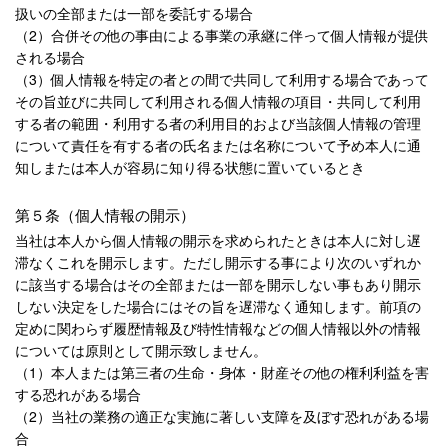
扱いの全部または一部を委託する場合
（2）合併その他の事由による事業の承継に伴って個人情報が提供
される場合
（3）個人情報を特定の者との間で共同して利用する場合であって
その旨並びに共同して利用される個人情報の項目・共同して利用
する者の範囲・利用する者の利用目的および当該個人情報の管理
について責任を有する者の氏名または名称について予め本人に通
知しまたは本人が容易に知り得る状態に置いているとき
第５条（個人情報の開示）
当社は本人から個人情報の開示を求められたときは本人に対し遅
滞なくこれを開示します。ただし開示する事により次のいずれか
に該当する場合はその全部または一部を開示しない事もあり開示
しない決定をした場合にはその旨を遅滞なく通知します。前項の
定めに関わらず履歴情報及び特性情報などの個人情報以外の情報
については原則として開示致しません。
（1）本人または第三者の生命・身体・財産その他の権利利益を害
する恐れがある場合
（2）当社の業務の適正な実施に著しい支障を及ぼす恐れがある場
合