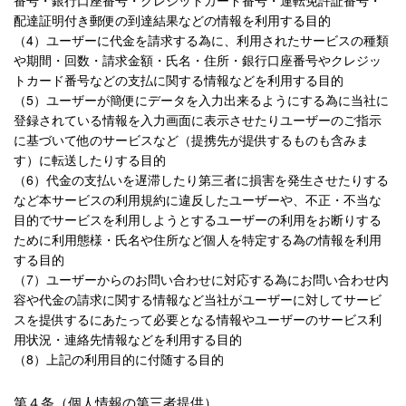
番号・銀行口座番号・クレジットカード番号・運転免許証番号・
配達証明付き郵便の到達結果などの情報を利用する目的
（4）ユーザーに代金を請求する為に、利用されたサービスの種類
や期間・回数・請求金額・氏名・住所・銀行口座番号やクレジッ
トカード番号などの支払に関する情報などを利用する目的
（5）ユーザーが簡便にデータを入力出来るようにする為に当社に
登録されている情報を入力画面に表示させたりユーザーのご指示
に基づいて他のサービスなど（提携先が提供するものも含みま
す）に転送したりする目的
（6）代金の支払いを遅滞したり第三者に損害を発生させたりする
など本サービスの利用規約に違反したユーザーや、不正・不当な
目的でサービスを利用しようとするユーザーの利用をお断りする
ために利用態様・氏名や住所など個人を特定する為の情報を利用
する目的
（7）ユーザーからのお問い合わせに対応する為にお問い合わせ内
容や代金の請求に関する情報など当社がユーザーに対してサービ
スを提供するにあたって必要となる情報やユーザーのサービス利
用状況・連絡先情報などを利用する目的
（8）上記の利用目的に付随する目的
第４条（個人情報の第三者提供）