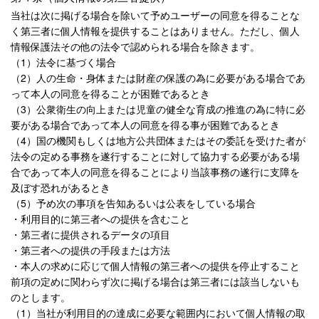
当社は次に掲げる場合を除いて予めユーザーの同意を得ることな
く第三者に個人情報を提供することはありません。ただし、個人
情報保護法その他の法令で認められる場合を除きます。
（1）法令に基づく場合
（2）人の生命・身体または財産の保護の為に必要がある場合であ
って本人の同意を得ることが困難であるとき
（3）公衆衛生の向上または児童の健全な育成の推進の為に特に必
要がある場合であって本人の同意を得る事が困難であるとき
（4）国の機関もしくは地方公共団体またはその委託を受けた者が
法令の定める事務を遂行することに対して協力する必要がある場
合であって本人の同意を得ることにより当該事務の遂行に支障を
及ぼす恐れがあるとき
（5）予め次の事項を告知あるいは公表をしている場合
・利用目的に第三者への提供を含むこと
・第三者に提供されるデータの項目
・第三者への提供の手段または方法
・本人の求めに応じて個人情報の第三者への提供を停止すること
前項の定めに関わらず次に掲げる場合は第三者には該当しないも
のとします。
（1）当社が利用目的の達成に必要な範囲内において個人情報の取